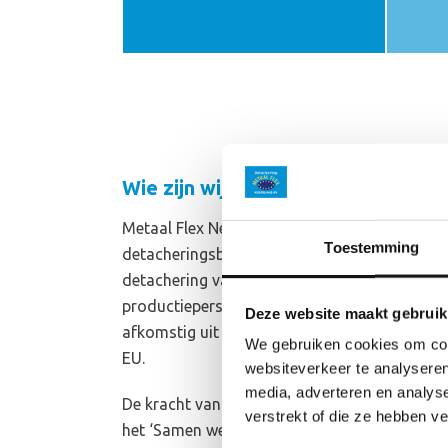
Wie zijn wij?
Metaal Flex Nederland B.V. is een internation
Toestemming
detacheringsbureau dat zich bezighoudt met
detachering van gekwalificeerd en gemotivee
productiepersoneel. Onze medewerkers zijn
Deze website maakt gebruik
afkomstig uit landen die zijn aangesloten bij
We gebruiken cookies om cont
EU.
websiteverkeer te analyseren
media, adverteren en analys
De kracht van onze dienstverlening komt voor
verstrekt of die ze hebben v
het ‘Samen werken’ met zowel de opdrachtge