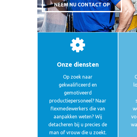
NEEM NU CONTACT OP
Onze diensten
Op zoek naar
O
gekwalificeerd en
l
gemotiveerd
productiepersoneel? Naar
flexmedewerkers die van
w
aanpakken weten? Wij
vo
detacheren bij u precies de
wa
man of vrouw die u zoekt.