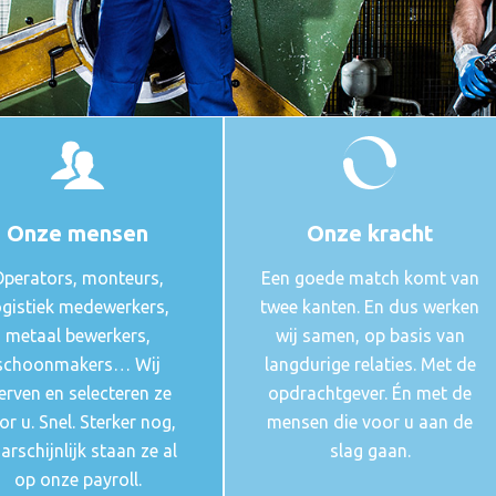
Onze mensen
Onze kracht
perators, monteurs,
Een goede match komt van
ogistiek medewerkers,
twee kanten. En dus werken
metaal bewerkers,
wij samen, op basis van
schoonmakers… Wij
langdurige relaties. Met de
erven en selecteren ze
opdrachtgever. Én met de
or u. Snel. Sterker nog,
mensen die voor u aan de
arschijnlijk staan ze al
slag gaan.
op onze payroll.