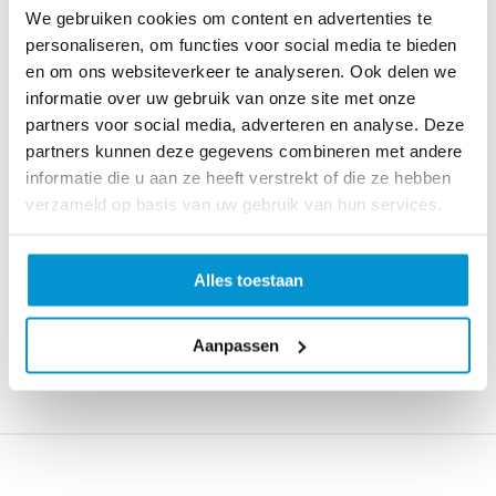
tincidunt congue sem efficitur in.
We gebruiken cookies om content en advertenties te
personaliseren, om functies voor social media te bieden
Sed ac metus consectetur, lacinia diam et, gravida
en om ons websiteverkeer te analyseren. Ook delen we
sem. Donec eget augue lacus. Donec quis quam
informatie over uw gebruik van onze site met onze
maximus, consectetur nunc a, consectetur neque.
partners voor social media, adverteren en analyse. Deze
Fusce congue vehicula justo, id ullamcorper diam
partners kunnen deze gegevens combineren met andere
informatie die u aan ze heeft verstrekt of die ze hebben
rhoncus sed. Morbi varius quam felis, ac rhoncus
verzameld op basis van uw gebruik van hun services.
purus varius ut. Sed at efficitur augue. Etiam
vulputate ex et tortor sollicitudin, nec venenatis
libero condimentum. Phasellus maximus leo in
Alles toestaan
rhoncus sollicitudin. Ut in mattis nibh. Sed dictum
lacus vel tristique auctor. Curabitur eu auctor urna.
Aanpassen
Donec sollicitudin cursus purus ut vestibulum.