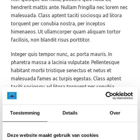
hendrerit mattis ante. Nullam fringilla nec lorem nec
malesuada. Class aptent taciti sociosqu ad litora
torquent per conubia nostra, per inceptos
himenaeos. Ut ullamcorper quam aliquam tortor
facilisis, non blandit risus porttitor.
Integer quis tempor nunc, ac porta mauris. In
pharetra massa a lacinia vulputate. Pellentesque
habitant morbi tristique senectus et netus et
malesuada fames ac turpis egestas. Class aptent
taciti sociosqu ad litora torquent per conubia
nostra, per inceptos himenaeos. Pellentesque
habitant morbi tristique senectus et netus et
malesuada fames ac turpis egestas. Integer porta
Toestemming
Details
Over
nisi orci, id molestie enim scelerisque vitae. Donec
facilisis cursus dui, vitae scelerisque nulla semper
Deze website maakt gebruik van cookies
eu. Aliquam erat volutpat. Nulla vulputate orci ex,