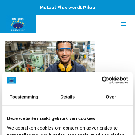
Metaal Flex wordt Pileo
Toestemming
Details
Over
SNEL NAAR
Deze website maakt gebruik van cookies
We gebruiken cookies om content en advertenties te
Onze diensten
personaliseren, om functies voor social media te bieden