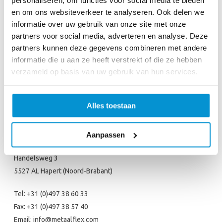
Onze mensen
en om ons websiteverkeer te analyseren. Ook delen we
Onze kracht
informatie over uw gebruik van onze site met onze
Contact
partners voor social media, adverteren en analyse. Deze
partners kunnen deze gegevens combineren met andere
CERTIFICERING
informatie die u aan ze heeft verstrekt of die ze hebben
verzameld op basis van uw gebruik van hun services.
Alles toestaan
CONTACT
Aanpassen
Metaal Flex Nederland B.V.
Handelsweg 3
5527 AL Hapert (Noord-Brabant)
Tel:
+31 (0)497 38 60 33
Fax:
+31 (0)497 38 57 40
Email:
info@metaalflex.com